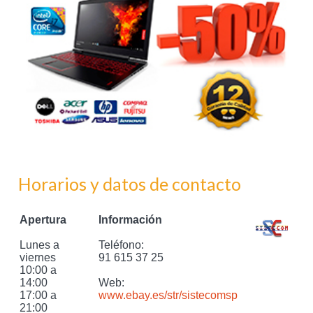
Horarios y datos de contacto
Apertura
Información
Lunes a
Teléfono:
viernes
91 615 37 25
10:00 a
14:00
Web:
17:00 a
www.ebay.es/str/sistecomsp
21:00