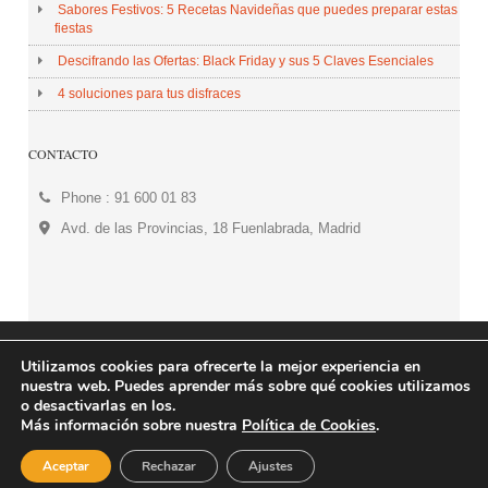
Sabores Festivos: 5 Recetas Navideñas que puedes preparar estas
fiestas
Descifrando las Ofertas: Black Friday y sus 5 Claves Esenciales
4 soluciones para tus disfraces
CONTACTO
Phone : 91 600 01 83
Avd. de las Provincias, 18 Fuenlabrada, Madrid
© 2026 Centro Comercial Plaza de las Provincias. All
Utilizamos cookies para ofrecerte la mejor experiencia en
nuestra web. Puedes aprender más sobre qué cookies utilizamos
Rights Reserved.
o desactivarlas en los.
Más información sobre nuestra
Política de Cookies
.
Powered by Wordpress. Designed by Dahz
Aceptar
Rechazar
Ajustes