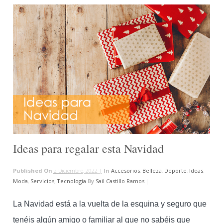
Ideas para regalar esta Navidad
Published On
2 Diciembre, 2022 |
In
Accesorios
,
Belleza
,
Deporte
,
Ideas
,
Moda
,
Servicios
,
Tecnología
By
Sail Castillo Ramos
|
La Navidad está a la vuelta de la esquina y seguro que
tenéis algún amigo o familiar al que no sabéis que