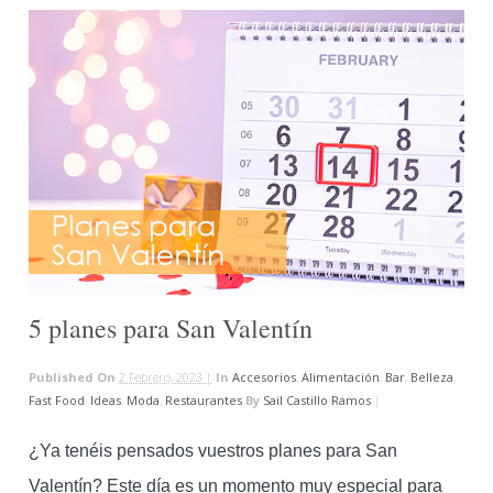
5 planes para San Valentín
Published On
2 Febrero, 2023 |
In
Accesorios
,
Alimentación
,
Bar
,
Belleza
,
Fast Food
,
Ideas
,
Moda
,
Restaurantes
By
Sail Castillo Ramos
|
¿Ya tenéis pensados vuestros planes para San
Valentín? Este día es un momento muy especial para