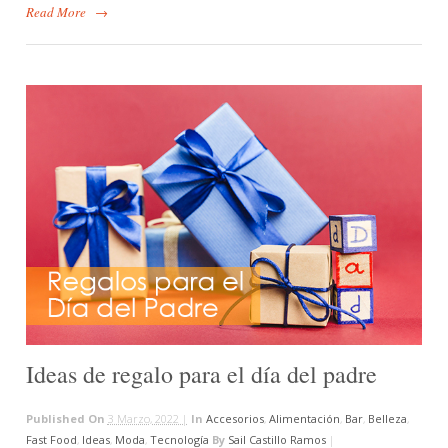
Read More
→
Ideas de regalo para el día del padre
Published On
3 Marzo, 2022 |
In
Accesorios
,
Alimentación
,
Bar
,
Belleza
,
Fast Food
,
Ideas
,
Moda
,
Tecnología
By
Sail Castillo Ramos
|