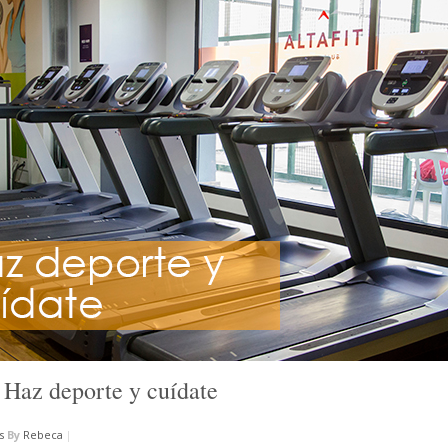
 Haz deporte y cuídate
s
By
Rebeca
|