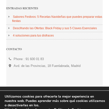
ENTRADAS RECIENTES
Sabores Festivos: 5 Recetas Navideñas que puedes preparar estas
fiestas
Descifrando las Ofertas: Black Friday y sus 5 Claves Esenciales
4 soluciones para tus disfraces
CONTACTO
Phone : 91 600 01 83
Avd. de las Provincias, 18 Fuenlabrada, Madrid
© 2026 Centro Comercial Plaza de las Provincias. All
Utilizamos cookies para ofrecerte la mejor experiencia en
nuestra web. Puedes aprender más sobre qué cookies utilizamos
Rights Reserved.
o desactivarlas en los.