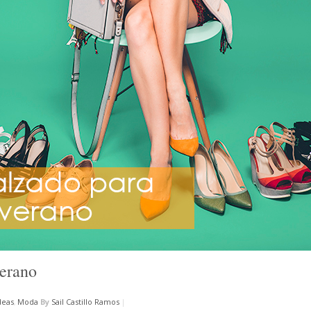
verano
deas
,
Moda
By
Sail Castillo Ramos
|